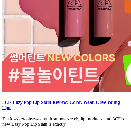
3CE Lazy Pop Lip Stain Review: Color, Wear, Olive Young
Tips
I’m low-key obsessed with summer-ready lip products, and 3CE’s
new Lazy Pop Lip Stain is exactly