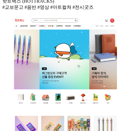
핫트랙스 (HOTTRACKS)
#교보문고 #음반 #영상 #아트컬쳐 #전시굿즈