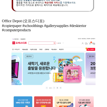
Office Depot (오프스디포)
#copierpaper #schoolthings #gallerysupplies #deskterior
#computerproducts