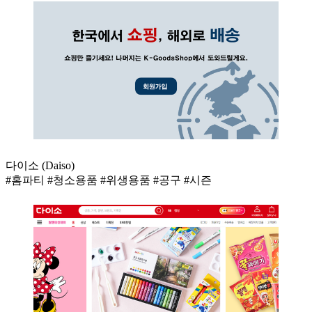
다이소 (Daiso)
#홈파티 #청소용품 #위생용품 #공구 #시즌