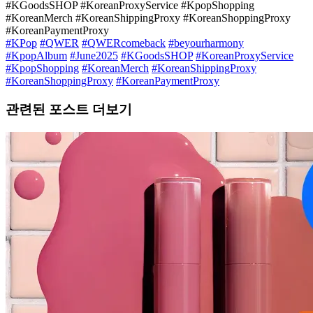
#KGoodsSHOP #KoreanProxyService #KpopShopping
#KoreanMerch #KoreanShippingProxy #KoreanShoppingProxy
#KoreanPaymentProxy
#KPop
#QWER
#QWERcomeback
#beyourharmony
#KpopAlbum
#June2025
#KGoodsSHOP
#KoreanProxyService
#KpopShopping
#KoreanMerch
#KoreanShippingProxy
#KoreanShoppingProxy
#KoreanPaymentProxy
관련된 포스트 더보기