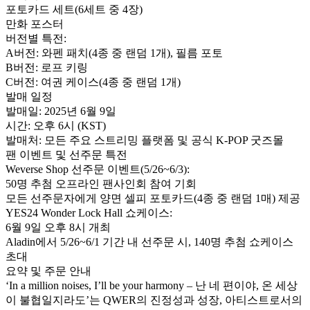
포토카드 세트(6세트 중 4장)
만화 포스터
버전별 특전:
A버전: 와펜 패치(4종 중 랜덤 1개), 필름 포토
B버전: 로프 키링
C버전: 여권 케이스(4종 중 랜덤 1개)
발매 일정
발매일:
2025년 6월 9일
시간:
오후 6시 (KST)
발매처:
모든 주요 스트리밍 플랫폼 및 공식 K-POP 굿즈몰
팬 이벤트 및 선주문 특전
Weverse Shop 선주문 이벤트(5/26~6/3):
50명 추첨 오프라인 팬사인회 참여 기회
모든 선주문자에게 양면 셀피 포토카드(4종 중 랜덤 1매) 제공
YES24 Wonder Lock Hall 쇼케이스:
6월 9일 오후 8시 개최
Aladin에서 5/26~6/1 기간 내 선주문 시, 140명 추첨 쇼케이스
초대
요약 및 주문 안내
‘In a million noises, I’ll be your harmony – 난 네 편이야, 온 세상
이 불협일지라도’는 QWER의 진정성과 성장, 아티스트로서의