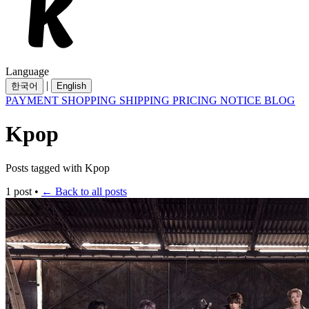
Language
|
한국어
English
PAYMENT
SHOPPING
SHIPPING
PRICING
NOTICE
BLOG
Kpop
Posts tagged with Kpop
1 post
•
← Back to all posts