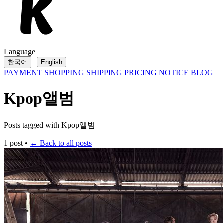
Language
|
한국어
English
PAYMENT
SHOPPING
SHIPPING
PRICING
NOTICE
BLOG
Kpop앨범
Posts tagged with Kpop앨범
1 post
•
← Back to all posts